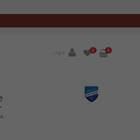
0
0
Log in
e
r
sk.