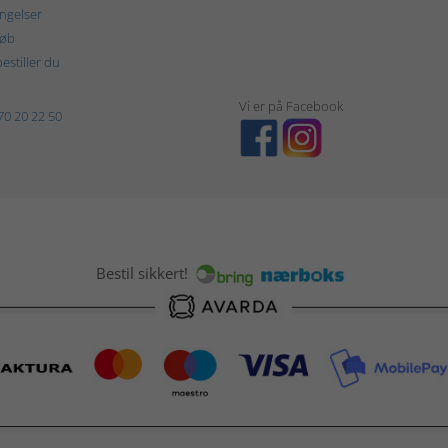
ngelser
køb
estiller du
Vi er på Facebook
70 20 22 50
Bestil sikkert!