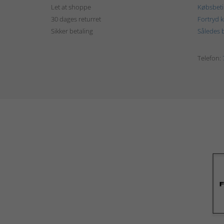
Let at shoppe
Købsbeti
30 dages returret
Fortryd 
Sikker betaling
Således b
Telefon: