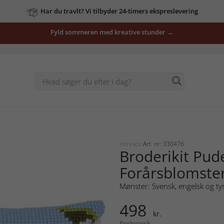
Har du travlt? Vi tilbyder 24-timers ekspreslevering
Fyld sommeren med kreative stunder →
Vervaco
Art. nr: 330476
Broderikit Pud
Forårsblomste
Mønster: Svensk, engelsk og ty
498
kr.
Prishistorik