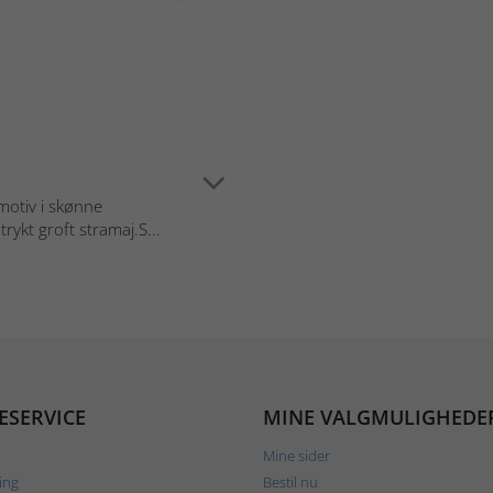
otiv i skønne
rykt groft stramaj.S...
ESERVICE
MINE VALGMULIGHEDE
Mine sider
ing
Bestil nu