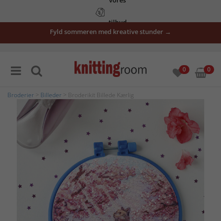
tilbud
Fyld sommeren med kreative stunder →
her
0
0
Broderier
>
Billeder
> Broderikit Billede Kærlig