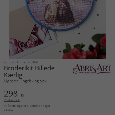
Abris Art
Art. nr: 330469
Broderikit Billede
Kærlig
Mønstre: Engelsk og tysk.
298
kr.
Prishistorik
Bestillingsvare, sendes tidligst
24 Aug