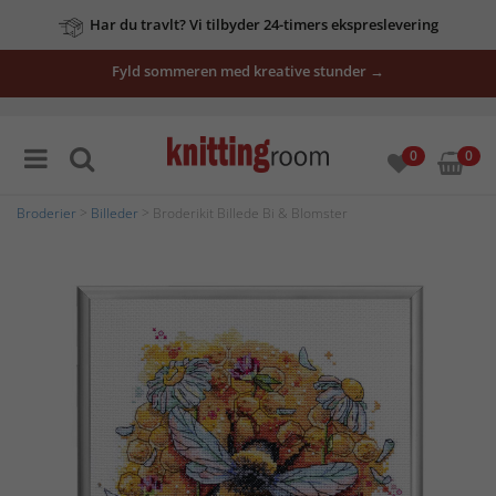
Har du travlt? Vi tilbyder 24-timers ekspreslevering
Fyld sommeren med kreative stunder →
0
0
Broderier
>
Billeder
> Broderikit Billede Bi & Blomster