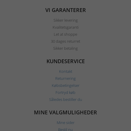
VI GARANTERER
Sikker levering
Kvalitetsgaranti
Let at shoppe
30 dages returret
Sikker betaling
KUNDESERVICE
Kontakt
Returnering
Købsbetingelser
Fortryd køb
Således bestiller du
MINE VALGMULIGHEDER
Mine sider
Bestil nu