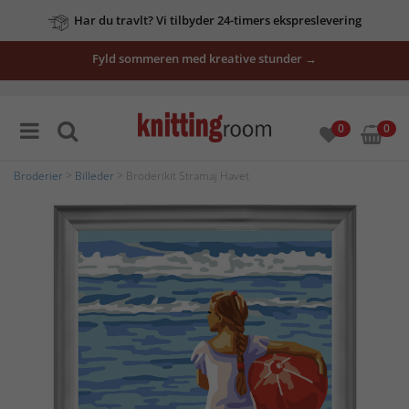
Har du travlt? Vi tilbyder 24-timers ekspreslevering
Fyld sommeren med kreative stunder →
0
0
Broderier
>
Billeder
> Broderikit Stramaj Havet