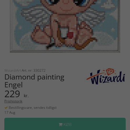
WizardiArt
Art. nr: 330272
Diamond painting
Engel
229
kr.
Prishistorik
Bestillingsvare, sendes tidligst
17 Aug
KØB