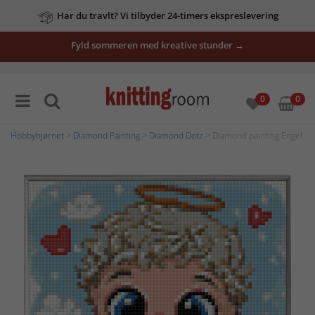
Har du travlt? Vi tilbyder 24-timers ekspreslevering
Fyld sommeren med kreative stunder →
0
0
Hobbyhjørnet
>
Diamond Painting
>
Diamond Dotz
> Diamond painting Engel