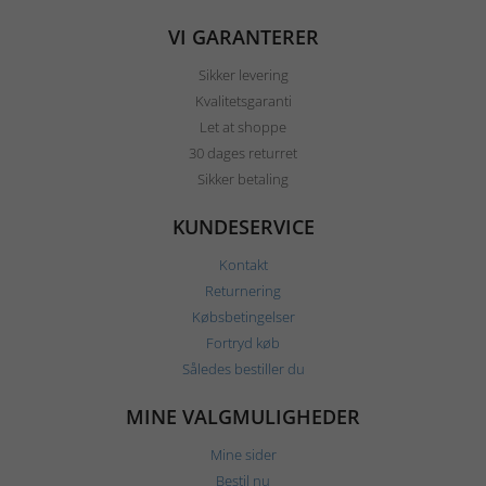
VI GARANTERER
Sikker levering
Kvalitetsgaranti
Let at shoppe
30 dages returret
Sikker betaling
KUNDESERVICE
Kontakt
Returnering
Købsbetingelser
Fortryd køb
Således bestiller du
MINE VALGMULIGHEDER
Mine sider
Bestil nu