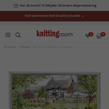
Har du travlt? Vi tilbyder 24-timers ekspreslevering
Fyld sommeren med kreative stunder →
0
0
Broderier
>
Billeder
> Broderikit Billede Smuk Have