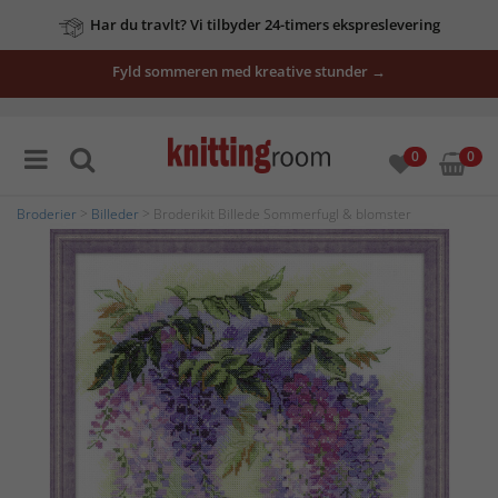
Har du travlt? Vi tilbyder 24-timers ekspreslevering
Fyld sommeren med kreative stunder →
0
0
Broderier
>
Billeder
> Broderikit Billede Sommerfugl & blomster