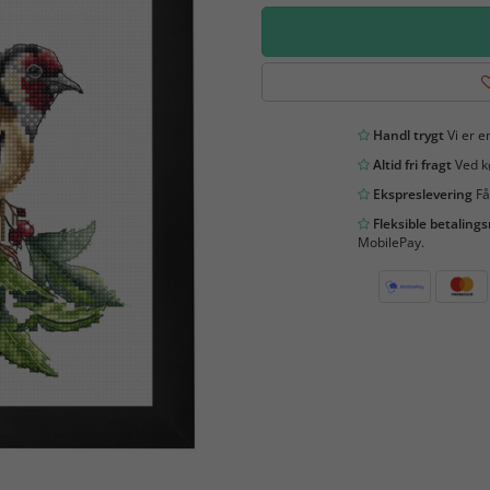
Handl trygt
Vi er en
Altid fri fragt
Ved kø
Ekspreslevering
Få
Fleksible betaling
MobilePay.