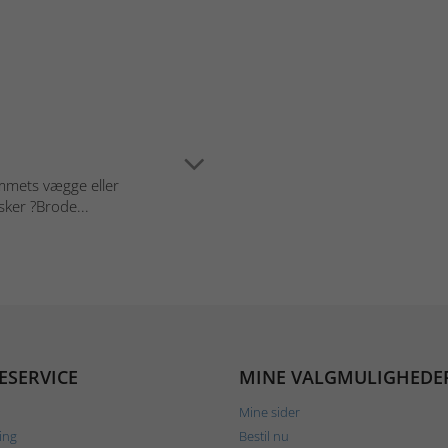
emmets vægge eller
lsker ?Brode...
ESERVICE
MINE VALGMULIGHEDE
Mine sider
ing
Bestil nu