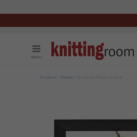
Menu
Broderier
>
Billeder
> Broderikit Billede Guldfink