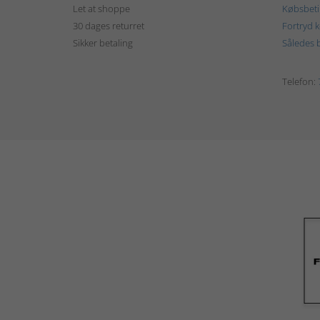
Let at shoppe
Købsbeti
30 dages returret
Fortryd 
Sikker betaling
Således b
Telefon: