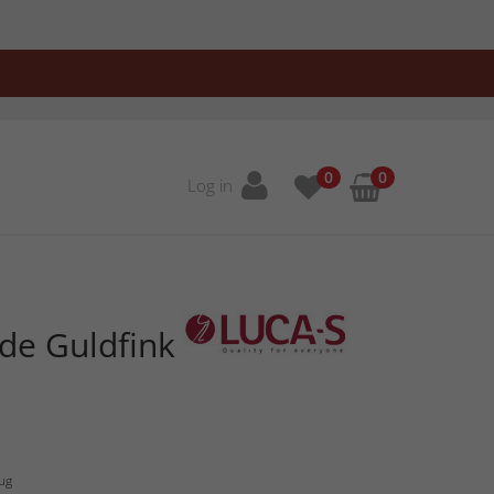
0
0
Log in
ede Guldfink
Aug