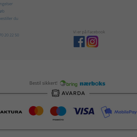
ngelser
køb
estiller du
Vi er på Facebook
70 20 22 50
Bestil sikkert!