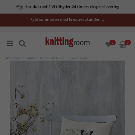
Har du travlt? Vi tilbyder 24-timers ekspreslevering
Fyld sommeren med kreative stunder →
0
0
Broderier
>
Puder
> Broderikit Pude Sommerfugle