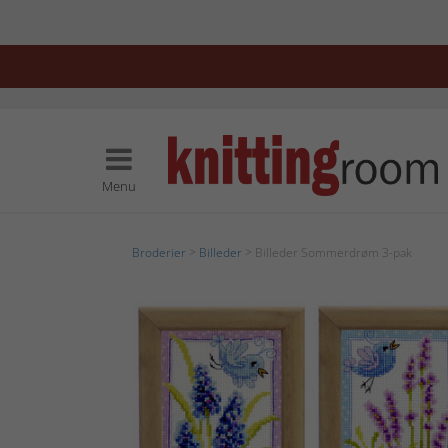
Menu
Broderier
>
Billeder
> Billeder Sommerdrøm 3-pak