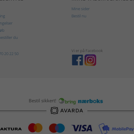
Mine sider
ing
Bestil nu
ngelser
køb
estiller du
Vi er på Facebook
70 20 22 50
Bestil sikkert!