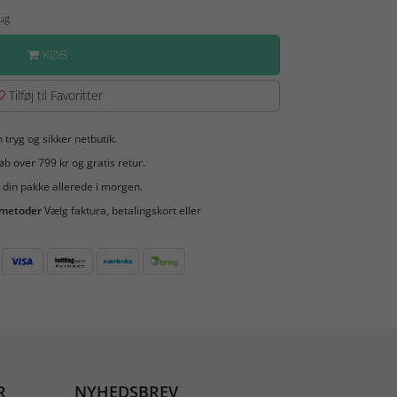
Aug
KØB
Tilføj til Favoritter
 tryg og sikker netbutik.
b over 799 kr og gratis retur.
 din pakke allerede i morgen.
smetoder
Vælg faktura, betalingskort eller
R
NYHEDSBREV