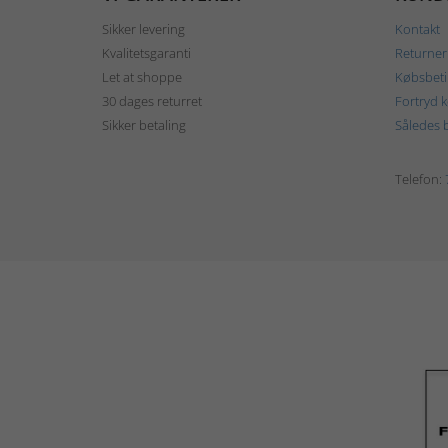
Sikker levering
Kontakt
Kvalitetsgaranti
Returner
Let at shoppe
Købsbeti
30 dages returret
Fortryd 
Sikker betaling
Således b
Telefon: