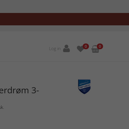
0
0
Log in
erdrøm 3-
sk.