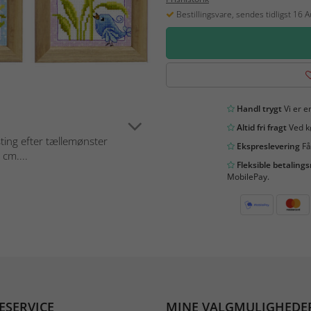
Bestillingsvare, sendes tidligst 16 
Handl trygt
Vi er en
Altid fri fragt
Ved kø
ting efter tællemønster
Ekspreslevering
Få
 cm....
Fleksible betaling
MobilePay.
ESERVICE
MINE VALGMULIGHEDE