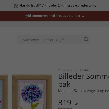
Har du travlt? Vi tilbyder 24-timers ekspreslevering
Fyld sommeren med kreative stunder →
Vervaco
Art. nr: 326447
Billeder Somm
pak
Mønster: Svensk, engelsk og ty
319
kr.
Prishistorik