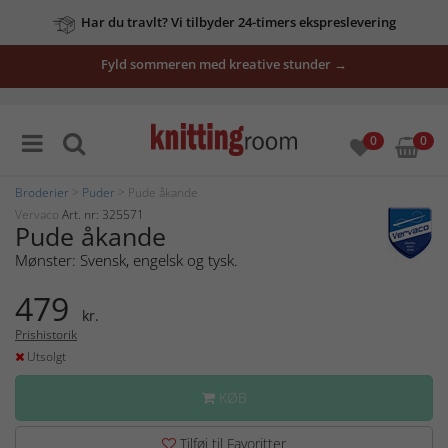
Har du travlt? Vi tilbyder 24-timers ekspreslevering
Fyld sommeren med kreative stunder →
0
0
Broderier
>
Puder
> Pude åkande
Vervaco
Art. nr: 325571
Pude åkande
Mønster: Svensk, engelsk og tysk.
479
kr.
Prishistorik
Utsolgt
KØB
Tilføj til Favoritter