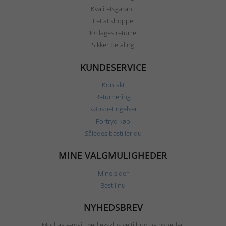
Kvalitetsgaranti
Let at shoppe
30 dages returret
Sikker betaling
KUNDESERVICE
Kontakt
Returnering
Købsbetingelser
Fortryd køb
Således bestiller du
MINE VALGMULIGHEDER
Mine sider
Bestil nu
NYHEDSBREV
Modtag e-mail med eksklusive tilbud og nyheder.