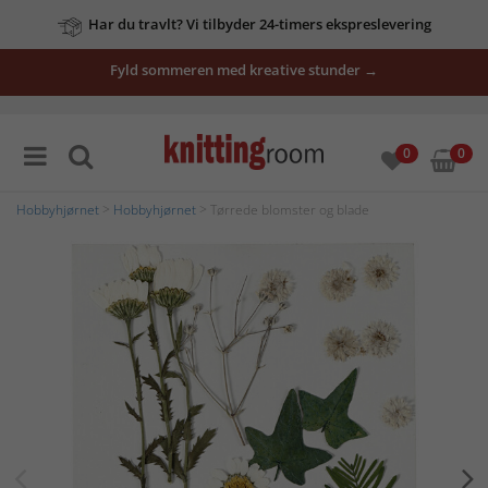
Har du travlt? Vi tilbyder 24-timers ekspreslevering
Fyld sommeren med kreative stunder →
0
0
Hobbyhjørnet
>
Hobbyhjørnet
> Tørrede blomster og blade