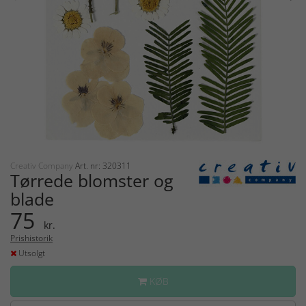
Creativ Company
Art. nr: 320311
Tørrede blomster og
blade
75
kr.
Prishistorik
Utsolgt
KØB