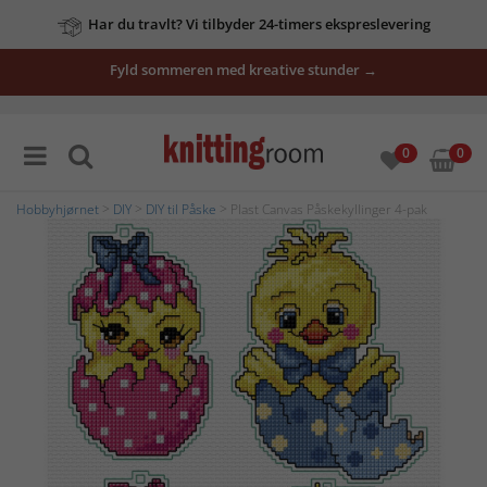
Har du travlt? Vi tilbyder 24-timers ekspreslevering
Fyld sommeren med kreative stunder →
0
0
Hobbyhjørnet
>
DIY
>
DIY til Påske
> Plast Canvas Påskekyllinger 4-pak