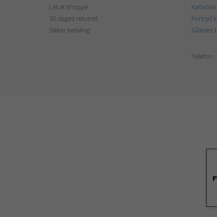
Let at shoppe
Købsbeti
30 dages returret
Fortryd 
Sikker betaling
Således b
Telefon: