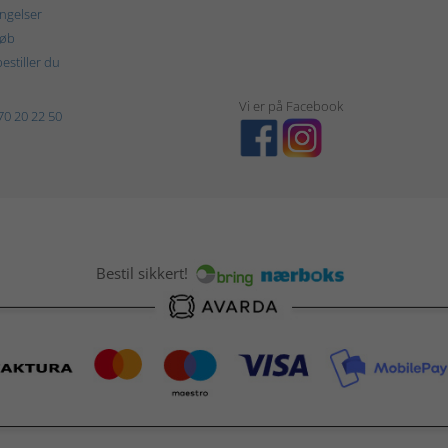
ngelser
køb
estiller du
Vi er på Facebook
70 20 22 50
Bestil sikkert!