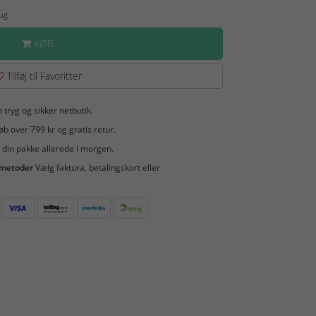
Aug
KØB
Tilføj til Favoritter
 tryg og sikker netbutik.
b over 799 kr og gratis retur.
 din pakke allerede i morgen.
smetoder
Vælg faktura, betalingskort eller