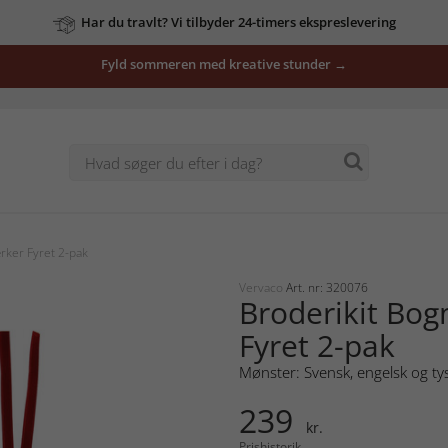
Har du travlt? Vi tilbyder 24-timers ekspreslevering
Fyld sommeren med kreative stunder →
ker Fyret 2-pak
Vervaco
Art. nr: 320076
Broderikit Bo
Fyret 2-pak
Mønster: Svensk, engelsk og ty
239
kr.
Prishistorik