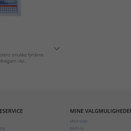
ystens smukke fyrtårne.
négarn i ko...
ESERVICE
MINE VALGMULIGHEDE
Mine sider
ing
Bestil nu