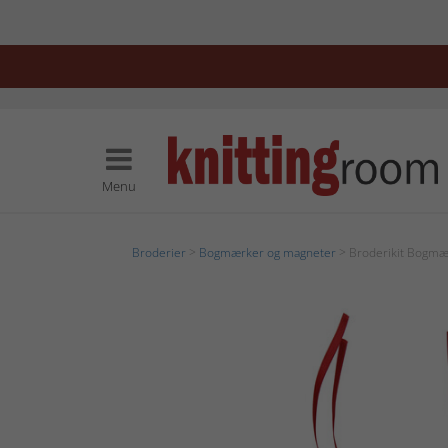
Menu
Broderier
>
Bogmærker og magneter
> Broderikit Bogmær