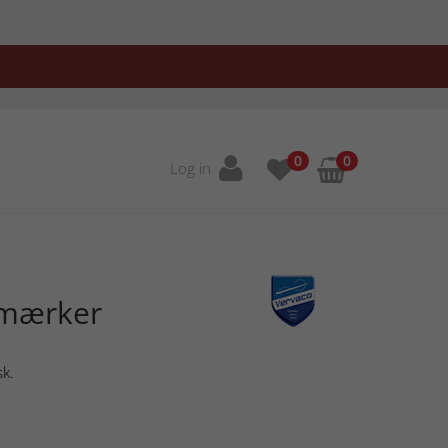
0
0
Log in
gmærker
sk.