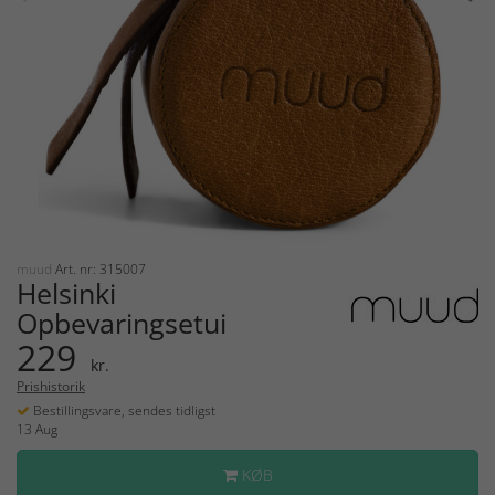
muud
Art. nr: 315007
Helsinki
Opbevaringsetui
229
kr.
Prishistorik
Bestillingsvare, sendes tidligst
13 Aug
KØB