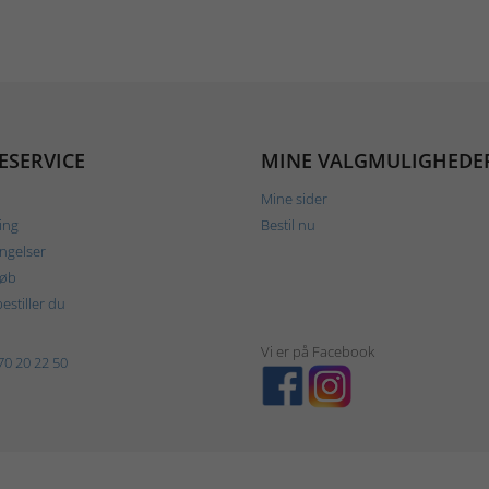
ESERVICE
MINE VALGMULIGHEDE
Mine sider
ing
Bestil nu
ngelser
køb
estiller du
Vi er på Facebook
70 20 22 50