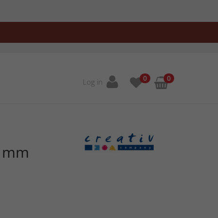
0
0
Log in
4 mm