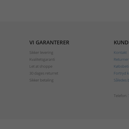
VI GARANTERER
KUND
Sikker levering
Kontakt
Kvalitetsgaranti
Returner
Let at shoppe
Købsbeti
30 dages returret
Fortryd 
Sikker betaling
Således b
Telefon: