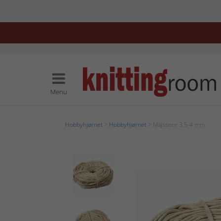
Menu
Hobbyhjørnet
>
Hobbyhjørnet
> Majssnor 3,5-4 mm