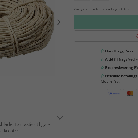
Vælg en vare for at se lagerstatus.
Handl trygt
Vi er en
Altid fri fragt
Ved kø
Ekspreslevering
Få
Fleksible betaling
MobilePay.
ade. Fantastisk til gør-
 kreativ...