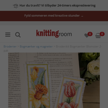
Har du travlt? Vi tilbyder 24-timers ekspreslevering
Fyld sommeren med kreative stunder →
0
0
Broderier
>
Bogmærker og magneter
> Broderikit Bogmærker Blomster 2-
pak