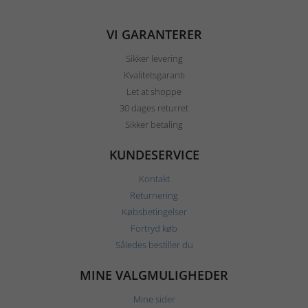
VI GARANTERER
Sikker levering
Kvalitetsgaranti
Let at shoppe
30 dages returret
Sikker betaling
KUNDESERVICE
Kontakt
Returnering
Købsbetingelser
Fortryd køb
Således bestiller du
MINE VALGMULIGHEDER
Mine sider