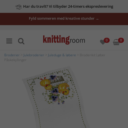
Har du travlt? Vi tilbyder 24-timers ekspreslevering
Fyld sommeren med kreative stunder →
0
0
Broderier
>
Julebroderier
>
Juleduge & løbere
> Broderikit Løber
Påskekyllinger