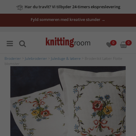
Har du travlt? Vi tilbyder 24-timers ekspreslevering
Fyld sommeren med kreative stunder →
0
0
Broderier
>
Julebroderier
>
Juleduge & løbere
> Broderikit Løber Flotte
blomster