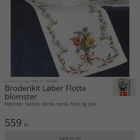
Oehlenschläger
Art. nr: 300287
Broderikit Løber Flotte
blomster
Mønster: Svensk, dansk, norsk, finsk og tysk.
559
kr.
Vælg en str