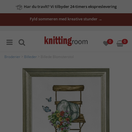
Har du travlt? Vi tilbyder 24-timers ekspreslevering
Fyld sommeren med kreative stunder →
0
0
Broderier
>
Billeder
> Billede Blomsterstol