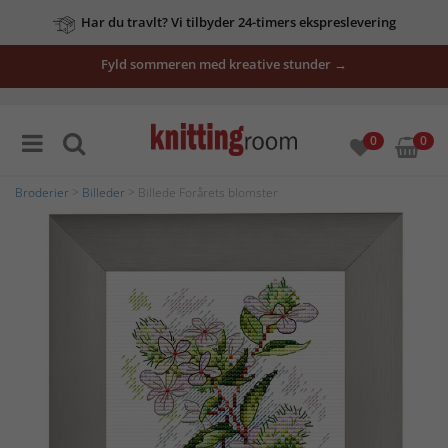
Har du travlt? Vi tilbyder 24-timers ekspreslevering
Fyld sommeren med kreative stunder →
0
0
Broderier
>
Billeder
> Billede Forårets blomster