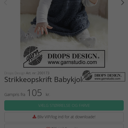
Drops Design
Art. nr: 200173
Strikkeopskrift Babykjole
105
Garnpris fra
kr.
VÆLG STØRRELSE OG FARVE
Bliv VIP/log ind for at downloade!