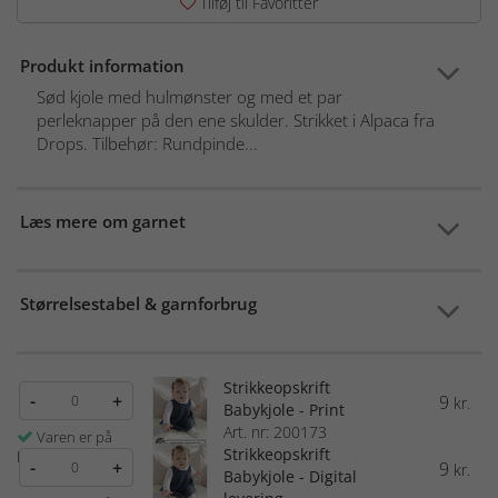
Tilføj til Favoritter
Produkt information
Sød kjole med hulmønster og med et par
perleknapper på den ene skulder. Strikket i Alpaca fra
Drops. Tilbehør: Rundpinde...
Læs mere om garnet
Størrelsestabel & garnforbrug
Strikkeopskrift
-
+
9
kr.
Babykjole - Print
Art. nr: 200173
Varen er på
Strikkeopskrift
lager
-
+
9
kr.
Babykjole - Digital