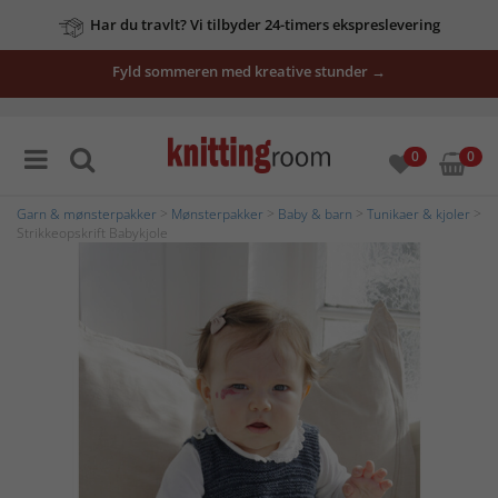
Har du travlt? Vi tilbyder 24-timers ekspreslevering
Fyld sommeren med kreative stunder →
0
0
Garn & mønsterpakker
>
Mønsterpakker
>
Baby & barn
>
Tunikaer & kjoler
>
Strikkeopskrift Babykjole