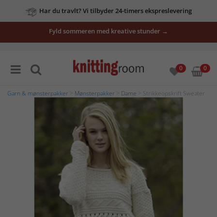
Har du travlt? Vi tilbyder 24-timers ekspreslevering
Fyld sommeren med kreative stunder →
0
0
Garn & mønsterpakker
>
Mønsterpakker
>
Dame
> Strikkeopskrift Sweater