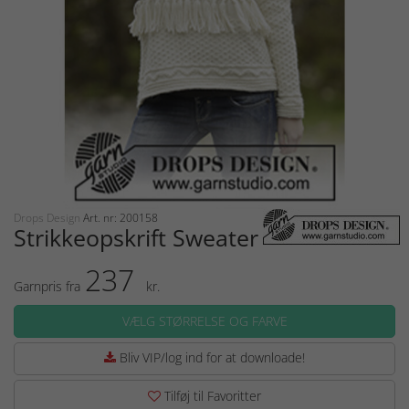
Drops Design
Art. nr: 200158
Strikkeopskrift Sweater
237
Garnpris fra
kr.
VÆLG STØRRELSE OG FARVE
Bliv VIP/log ind for at downloade!
Tilføj til Favoritter