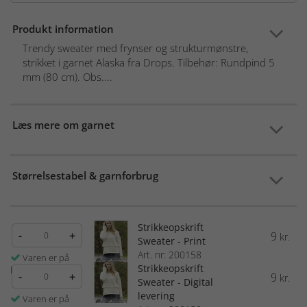
Produkt information
Trendy sweater med frynser og strukturmønstre,
strikket i garnet Alaska fra Drops. Tilbehør: Rundpind 5
mm (80 cm). Obs....
Læs mere om garnet
Størrelsestabel & garnforbrug
Strikkeopskrift
-
+
9
kr.
Sweater - Print
Art. nr: 200158
Varen er på
Strikkeopskrift
lager
-
+
9
kr.
Sweater - Digital
levering
Varen er på