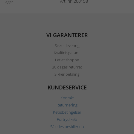
Art. nr: 200158
lager
VI GARANTERER
Sikker levering
Kvalitetsgaranti
Let at shoppe
30 dages returret
Sikker betaling
KUNDESERVICE
Kontakt
Returnering
Købsbetingelser
Fortryd køb
Således bestiller du