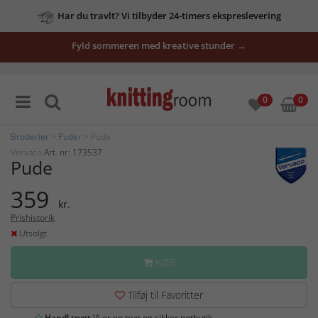
Har du travlt? Vi tilbyder 24-timers ekspreslevering
Fyld sommeren med kreative stunder →
0
0
Broderier
>
Puder
> Pude
Vervaco
Art. nr: 173537
Pude
359
kr.
Prishistorik
Utsolgt
KØB
Tilføj til Favoritter
Handl trygt
Vi er en tryg og sikker netbutik.