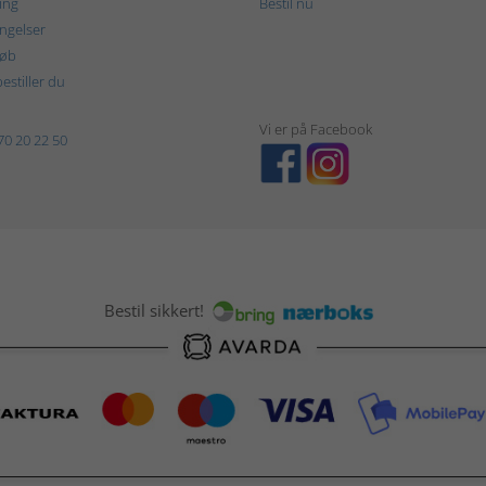
ing
Bestil nu
ngelser
køb
estiller du
Vi er på Facebook
70 20 22 50
Bestil sikkert!