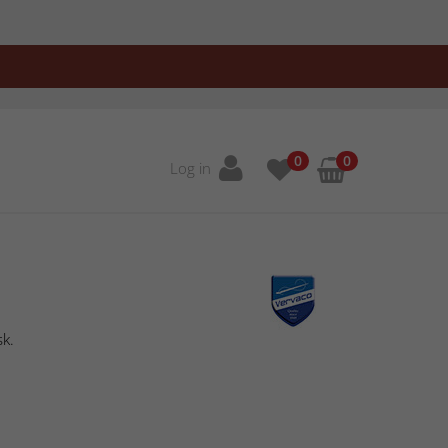
0
0
Log in
sk.