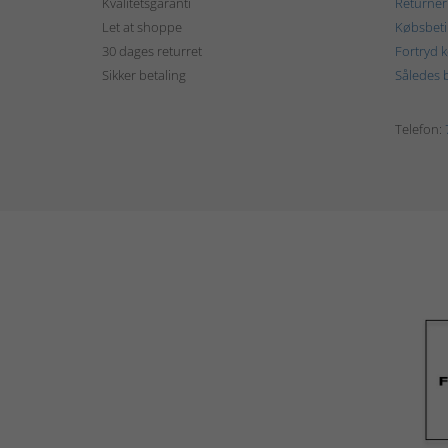
Kvalitetsgaranti
Returner
Let at shoppe
Købsbeti
30 dages returret
Fortryd 
Sikker betaling
Således b
Telefon: