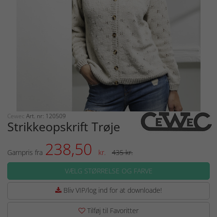
Cewec
Art. nr: 120509
Strikkeopskrift Trøje
238,50
Garnpris fra
kr.
435 kr.
VÆLG STØRRELSE OG FARVE
Bliv VIP/log ind for at downloade!
Tilføj til Favoritter