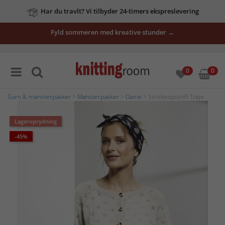
Har du travlt? Vi tilbyder 24-timers ekspreslevering
Fyld sommeren med kreative stunder →
0
0
Garn & mønsterpakker
>
Mønsterpakker
>
Dame
> Strikkeopskrift Trøje
Lageroprydning
-45%