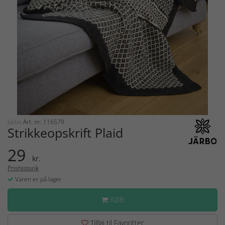
Järbo
Art. nr: 116579
Strikkeopskrift Plaid
29
kr.
Prishistorik
Varen er på lager
KØB
Tilføj til Favoritter