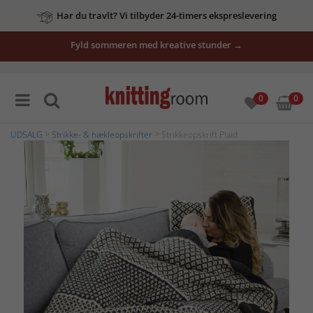
Har du travlt? Vi tilbyder 24-timers ekspreslevering
Fyld sommeren med kreative stunder →
0
0
UDSALG
>
Strikke- & hækleopskrifter
> Strikkeopskrift Plaid