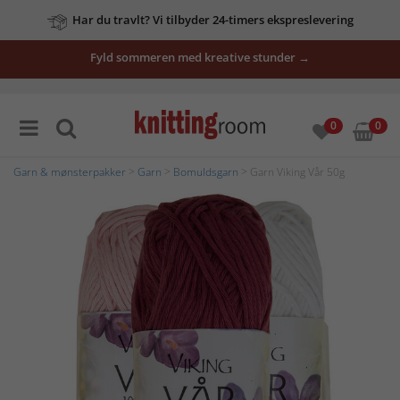
Har du travlt? Vi tilbyder 24-timers ekspreslevering
Fyld sommeren med kreative stunder →
0
0
Garn & mønsterpakker
>
Garn
>
Bomuldsgarn
> Garn Viking Vår 50g