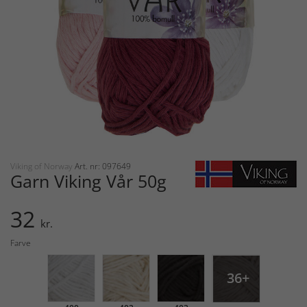
Viking of Norway
Art. nr: 097649
Garn Viking Vår 50g
32
kr.
Farve
36+