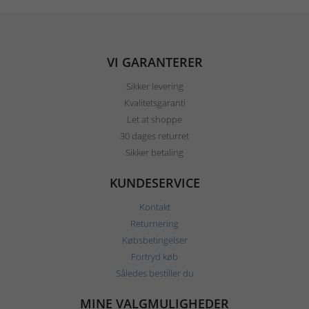
VI GARANTERER
Sikker levering
Kvalitetsgaranti
Let at shoppe
30 dages returret
Sikker betaling
KUNDESERVICE
Kontakt
Returnering
Købsbetingelser
Fortryd køb
Således bestiller du
MINE VALGMULIGHEDER