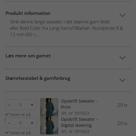
Produkt information
Strik denne lange sweater i det skønne garn Bold
eller Bold Color fra Lang Yarns!Tilbehør: Rundpinde 9 &
12 mm (60 c...
Læs mere om garnet
Størrelsestabel & garnforbrug
Opskrift Sweater -
-
+
29
kr.
Print
Art. nr: 091653
Varen er på
Opskrift Sweater -
lager
-
+
29
kr.
Digital levering
Art. nr: 091653
Varen er på