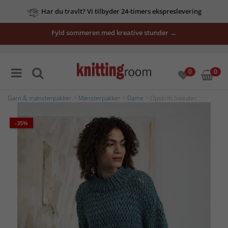
Har du travlt? Vi tilbyder 24-timers ekspreslevering
Fyld sommeren med kreative stunder →
0
0
Garn & mønsterpakker
>
Mønsterpakker
>
Dame
> Opskrift Sweater
-35%