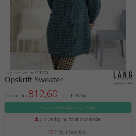
Lang Yarns
Art. nr: 091653
Opskrift Sweater
812,60
Garnpris fra
kr.
1.247 kr.
VÆLG STØRRELSE OG FARVE
Bliv VIP/log ind for at downloade!
Tilføj til Favoritter