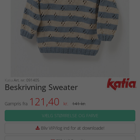
Katia
Art. nr: 091405
Beskrivning Sweater
121,40
Garnpris fra
kr.
141 kr.
VÆLG STØRRELSE OG FARVE
Bliv VIP/log ind for at downloade!