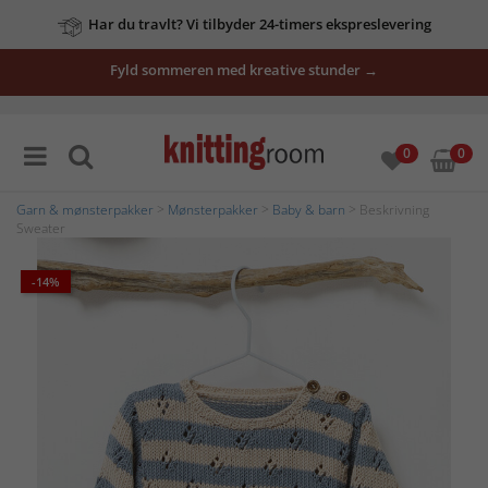
Har du travlt? Vi tilbyder 24-timers ekspreslevering
Fyld sommeren med kreative stunder →
0
0
Garn & mønsterpakker
>
Mønsterpakker
>
Baby & barn
> Beskrivning
Sweater
-14%