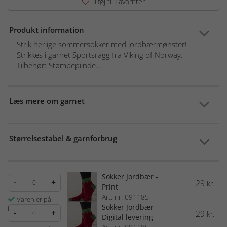
Tilføj til Favoritter
Produkt information
Strik herlige sommersokker med jordbærmønster!
Strikkes i garnet Sportsragg fra Viking of Norway.
Tilbehør: Stømpepiinde...
Læs mere om garnet
Størrelsestabel & garnforbrug
Sokker Jordbær -
-
+
29
kr.
Print
Art. nr: 091185
Varen er på
Sokker Jordbær -
lager
-
+
29
kr.
Digital levering