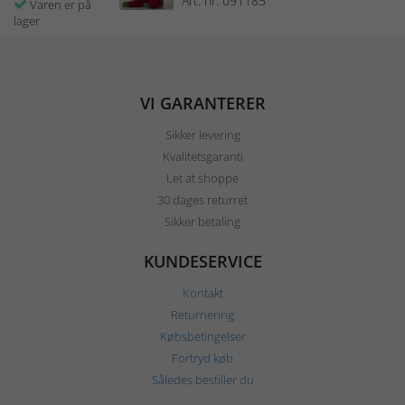
Art. nr: 091185
Varen er på
lager
VI GARANTERER
Sikker levering
Kvalitetsgaranti
Let at shoppe
30 dages returret
Sikker betaling
KUNDESERVICE
Kontakt
Returnering
Købsbetingelser
Fortryd køb
Således bestiller du