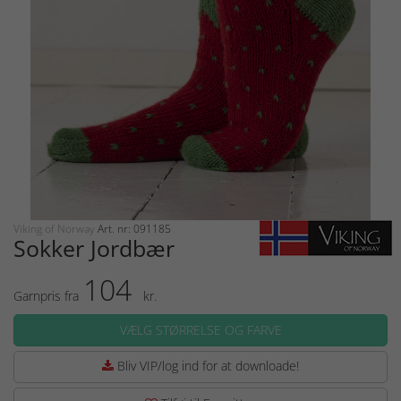
Viking of Norway
Art. nr: 091185
Sokker Jordbær
104
Garnpris fra
kr.
VÆLG STØRRELSE OG FARVE
Bliv VIP/log ind for at downloade!