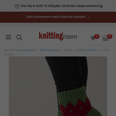
Har du travlt? Vi tilbyder 24-timers ekspreslevering
Fyld sommeren med kreative stunder →
0
0
Garn & mønsterpakker
>
Mønsterpakker
>
Dame
>
Sokker & tøfler
> Sokker
Jordbær