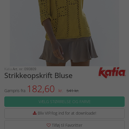
Katia
Art. nr: 090809
Strikkeopskrift Bluse
182,60
Garnpris fra
kr.
541 kr.
VÆLG STØRRELSE OG FARVE
Bliv VIP/log ind for at downloade!
Tilføj til Favoritter