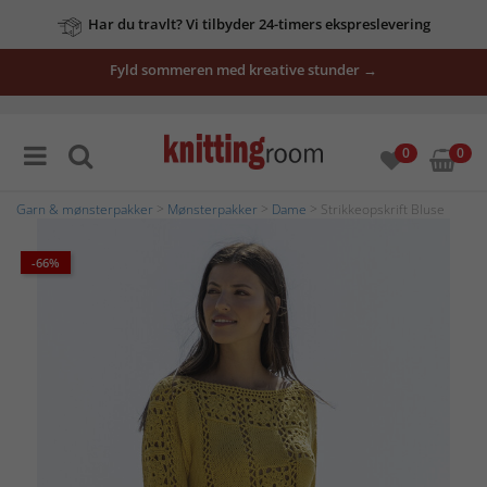
Har du travlt? Vi tilbyder 24-timers ekspreslevering
Fyld sommeren med kreative stunder →
0
0
Garn & mønsterpakker
>
Mønsterpakker
>
Dame
> Strikkeopskrift Bluse
-66%