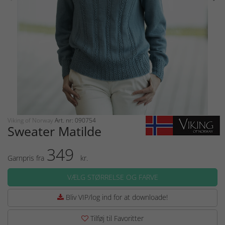
Viking of Norway
Art. nr: 090754
Sweater Matilde
349
Garnpris fra
kr.
VÆLG STØRRELSE OG FARVE
Bliv VIP/log ind for at downloade!
Tilføj til Favoritter