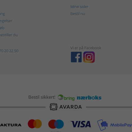
Mine sider
ing
Bestil nu
ngelser
køb
estiller du
Vi er på Facebook
70 20 22 50
Bestil sikkert!