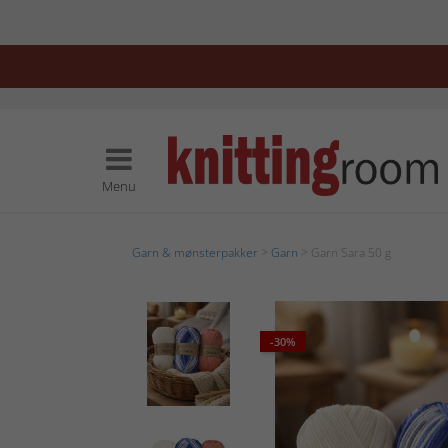
Menu
Garn & mønsterpakker
>
Garn
> Garn Sara 50 g
-30%