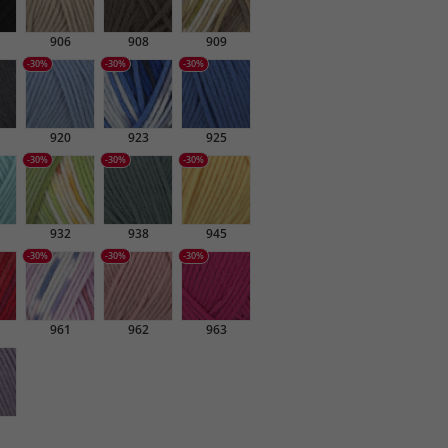
906
908
909
-30%
-30%
-30%
920
923
925
-30%
-30%
-30%
932
938
945
-30%
-30%
-30%
961
962
963