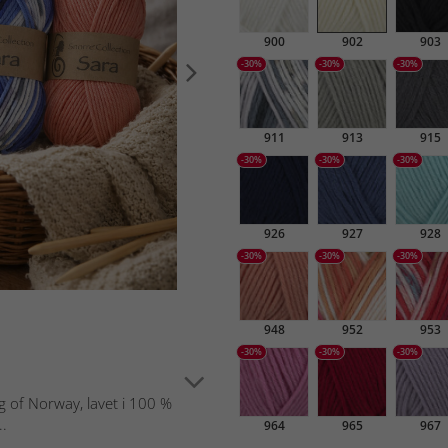
900
902
903
-30%
-30%
-30%
911
913
915
-30%
-30%
-30%
926
927
928
-30%
-30%
-30%
948
952
953
-30%
-30%
-30%
ng of Norway, lavet i 100 %
..
964
965
967