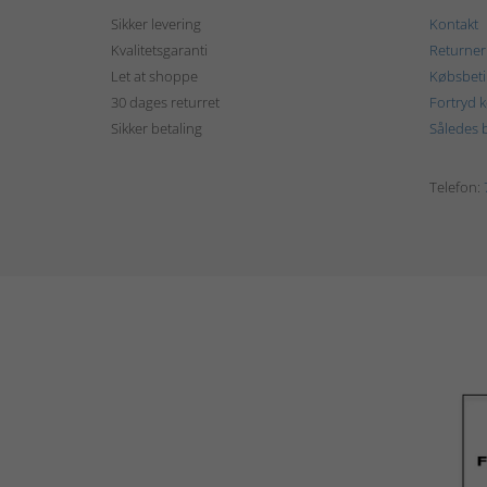
Sikker levering
Kontakt
Kvalitetsgaranti
Returner
Let at shoppe
Købsbeti
30 dages returret
Fortryd 
Sikker betaling
Således b
Telefon: