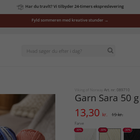
vores
tilbud
Fyld sommeren med kreative stunder →
her
Viking of Norway
Art. nr: 089710
Garn Sara 50 g
13,30
kr.
19 kr.
Farve
-30%
-30%
-30%