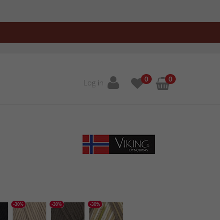
0
0
Log in
-30%
-30%
-30%