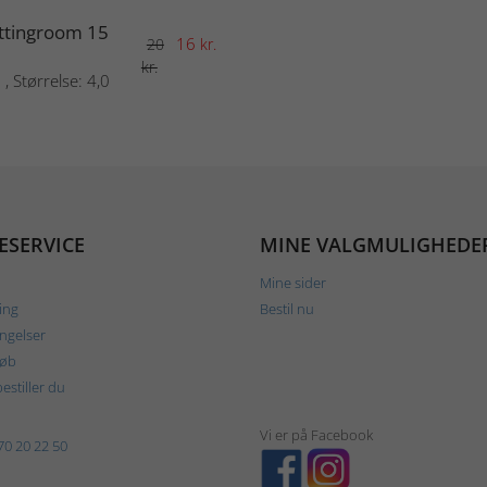
ttingroom 15
16
20
kr.
kr.
, Størrelse: 4,0
ESERVICE
MINE VALGMULIGHEDE
Mine sider
ing
Bestil nu
ngelser
køb
estiller du
Vi er på Facebook
70 20 22 50