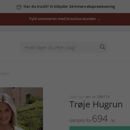
Har du travlt? Vi tilbyder 24-timers ekspreslevering
Fyld sommeren med kreative stunder →
Hugrun
Dale Garn
Art. nr: 089174
Trøje Hugrun
694
Garnpris fra
kr.