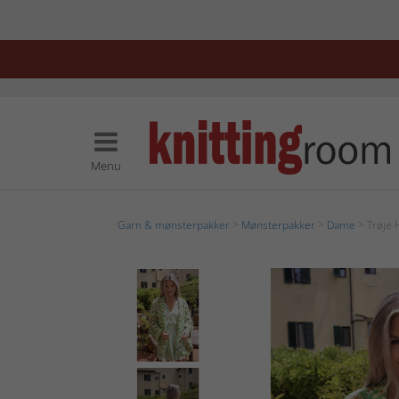
Menu
Garn & mønsterpakker
>
Mønsterpakker
>
Dame
> Trøje 