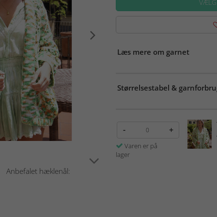
VÆLG
Læs mere om garnet
Størrelsestabel & garnforbru
-
+
Varen er på
lager
! Anbefalet hæklenål: