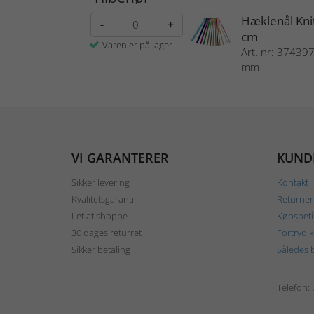
Hæklenål Kni
-
+
cm
Varen er på lager
Art. nr: 374397 
mm
VI GARANTERER
KUND
Sikker levering
Kontakt
Kvalitetsgaranti
Returner
Let at shoppe
Købsbeti
30 dages returret
Fortryd 
Sikker betaling
Således b
Telefon: