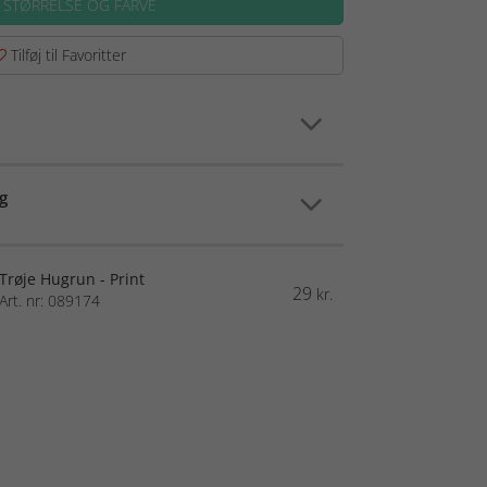
 STØRRELSE OG FARVE
Tilføj til Favoritter
g
Trøje Hugrun - Print
29
kr.
Art. nr: 089174