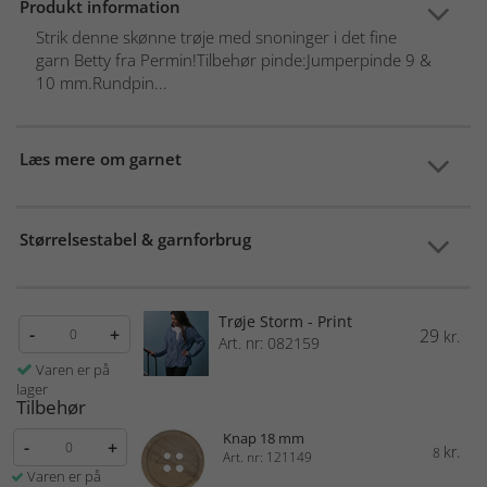
Produkt information
Strik denne skønne trøje med snoninger i det fine
garn Betty fra Permin!Tilbehør pinde:Jumperpinde 9 &
10 mm.Rundpin...
Læs mere om garnet
Størrelsestabel & garnforbrug
Trøje Storm - Print
-
+
29
kr.
Art. nr: 082159
Varen er på
lager
Tilbehør
Knap 18 mm
-
+
kr.
8
Art. nr: 121149
Varen er på