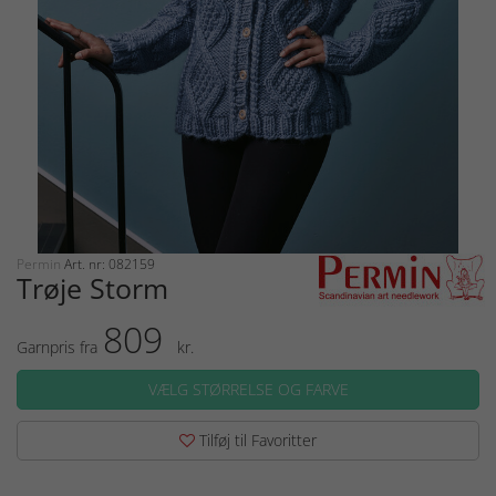
Permin
Art. nr: 082159
Trøje Storm
809
Garnpris fra
kr.
VÆLG STØRRELSE OG FARVE
Tilføj til Favoritter