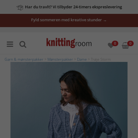
Har du travlt? Vi tilbyder 24-timers ekspreslevering
Fyld sommeren med kreative stunder →
0
0
Garn & mønsterpakker
>
Mønsterpakker
>
Dame
> Trøje Storm