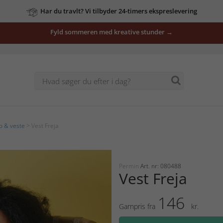
Har du travlt? Vi tilbyder 24-timers ekspreslevering
Fyld sommeren med kreative stunder →
o & veste
> Vest Freja
Permin
Art. nr: 080488
Vest Freja
146
Garnpris fra
kr.