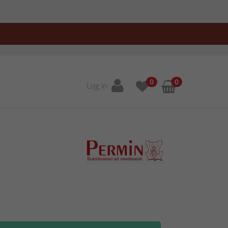
0
0
Log in