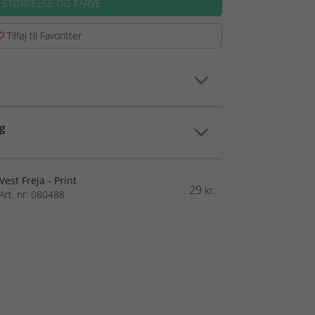
 STØRRELSE OG FARVE
Tilføj til Favoritter
g
Vest Freja - Print
29
kr.
Art. nr: 080488