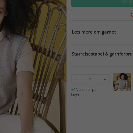
VÆLG
Læs mere om garnet
Størrelsestabel & garnforbru
-
+
Varen er på
lager