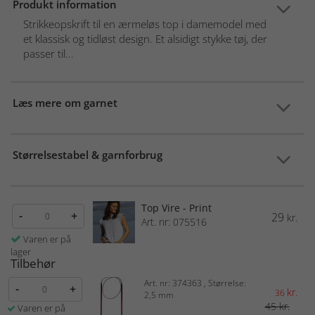
Produkt information
Strikkeopskrift til en ærmeløs top i damemodel med
et klassisk og tidløst design. Et alsidigt stykke tøj, der
passer til...
Læs mere om garnet
Størrelsestabel & garnforbrug
Top Vire - Print
-
+
29
kr.
Art. nr: 075516
Varen er på
lager
Tilbehør
Art. nr: 374363 , Størrelse:
-
+
kr.
36
2,5 mm
45 kr.
Varen er på