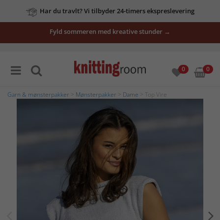
Har du travlt? Vi tilbyder 24-timers ekspreslevering
Fyld sommeren med kreative stunder →
0
0
Garn & mønsterpakker
>
Mønsterpakker
>
Dame
> Top Vire