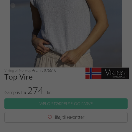
Viking of Norway
Art. nr: 075516
Top Vire
274
Garnpris fra
kr.
VÆLG STØRRELSE OG FARVE
Tilføj til Favoritter