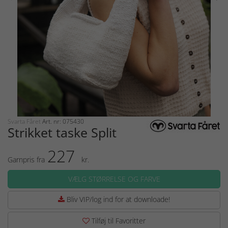
Svarta Fåret
Art. nr: 075430
Strikket taske Split
227
Garnpris fra
kr.
VÆLG STØRRELSE OG FARVE
Bliv VIP/log ind for at downloade!
Tilføj til Favoritter