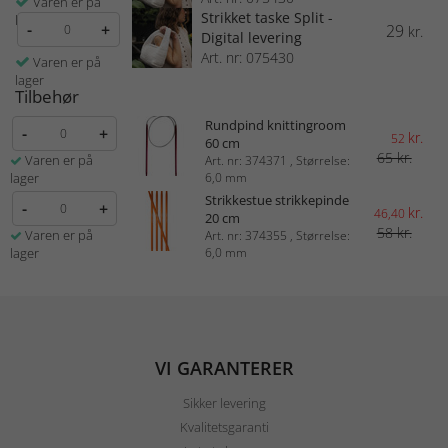
Varen er på
Strikket taske Split -
lager
-
+
29
kr.
Digital levering
Art. nr: 075430
Varen er på
lager
Tilbehør
Rundpind knittingroom
-
+
kr.
52
60 cm
65 kr.
Varen er på
Art. nr: 374371 , Størrelse:
lager
6,0 mm
Strikkestue strikkepinde
-
+
kr.
46,40
20 cm
58 kr.
Varen er på
Art. nr: 374355 , Størrelse:
lager
6,0 mm
VI GARANTERER
Sikker levering
Kvalitetsgaranti