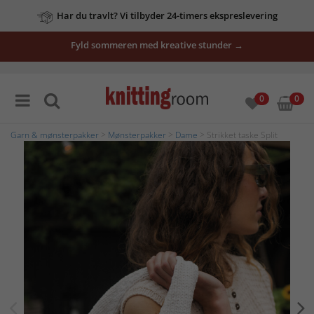
Har du travlt? Vi tilbyder 24-timers ekspreslevering
Fyld sommeren med kreative stunder →
0
0
Garn & mønsterpakker
>
Mønsterpakker
>
Dame
> Strikket taske Split