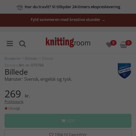
Har du travlt? Vi tilbyder 24-timers ekspreslevering
Fyld sommeren med kreative stunder →
0
0
Broderier
>
Billeder
> Billede
Vervaco
Art. nr: 070766
Billede
Mønster: Svensk, engelsk og tysk.
269
kr.
Prishistorik
Utsolgt
KØB
Tilføj til Favoritter