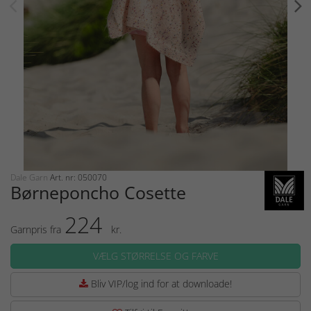
Dale Garn
Art. nr: 050070
Børneponcho Cosette
224
Garnpris fra
kr.
VÆLG STØRRELSE OG FARVE
Bliv VIP/log ind for at downloade!