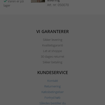
levering
Varen er på
Art. nr: 050070
lager
VI GARANTERER
Sikker levering
Kvalitetsgaranti
Let at shoppe
30 dages returret
Sikker betaling
KUNDESERVICE
Kontakt
Returnering
Købsbetingelser
Fortryd køb
Således bestiller du