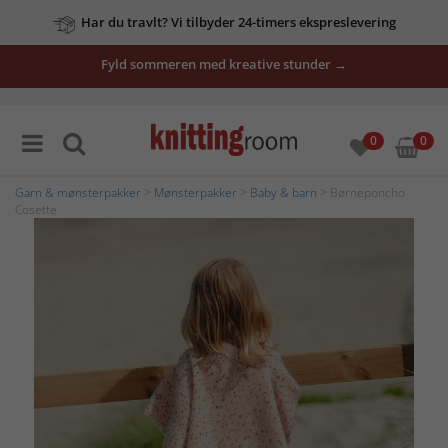
Har du travlt? Vi tilbyder 24-timers ekspreslevering
Fyld sommeren med kreative stunder →
0
0
Garn & mønsterpakker
>
Mønsterpakker
>
Baby & barn
> Børneponcho
Cosette