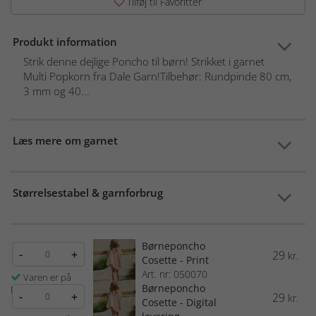
Tilføj til Favoritter
Produkt information
Strik denne dejlige Poncho til børn! Strikket i garnet
Multi Popkorn fra Dale Garn!Tilbehør: Rundpinde 80 cm,
3 mm og 40...
Læs mere om garnet
Størrelsestabel & garnforbrug
Børneponcho
-
+
29
kr.
Cosette - Print
Art. nr: 050070
Varen er på
Børneponcho
lager
-
+
29
kr.
Cosette - Digital