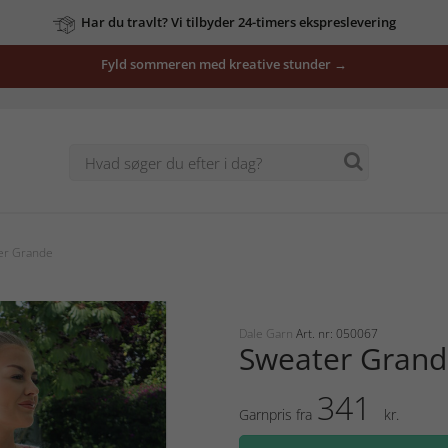
Har du travlt? Vi tilbyder 24-timers ekspreslevering
Fyld sommeren med kreative stunder →
er Grande
Dale Garn
Art. nr: 050067
Sweater Grand
341
Garnpris fra
kr.