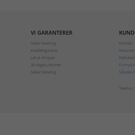
VI GARANTERER
KUND
Sikker levering
Kontakt
Kvalitetsgaranti
Returner
Let at shoppe
Købsbeti
30 dages returret
Fortryd 
Sikker betaling
Således b
Telefon: