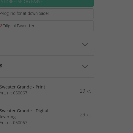
 STØRRELSE OG FARVE
P/log ind for at downloade!
Tilføj til Favoritter
g
Sweater Grande - Print
29
kr.
Art. nr: 050067
Sweater Grande - Digital
29
kr.
levering
Art. nr: 050067