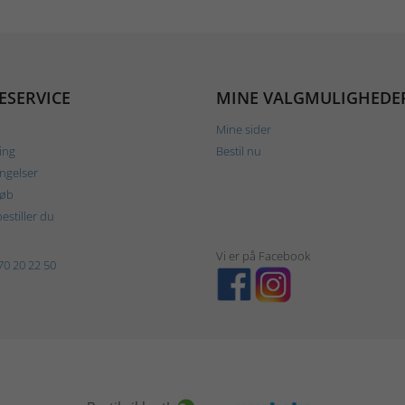
ESERVICE
MINE VALGMULIGHEDE
Mine sider
ing
Bestil nu
ngelser
køb
estiller du
Vi er på Facebook
70 20 22 50