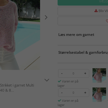
VÆLG
Bliv VI
Læs mere om garnet
Størrelsestabel & garnforbru
-
+
Varen er på
trikket i garnet Multi
lager
40 & 8...
-
+
Varen er på
lager