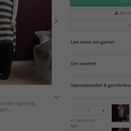
VÆLG
Bliv VI
Læs mere om garnet
Om mærket
Størrelsestabel & garnforbru
e striber og en høj,
garn ...
-
+
Varen er på
lager