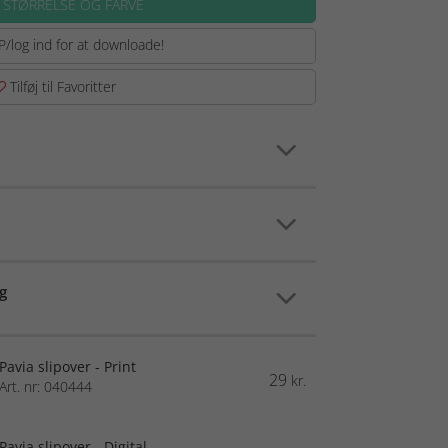
 STØRRELSE OG FARVE
P/log ind for at downloade!
Tilføj til Favoritter
g
Pavia slipover - Print
29
kr.
Art. nr: 040444
Pavia slipover - Digital