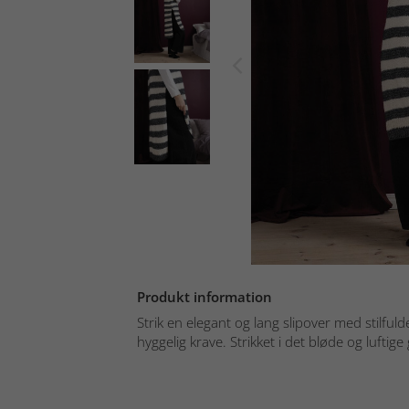
Produkt information
Strik en elegant og lang slipover med stilfuld
hyggelig krave. Strikket i det bløde og luftige 