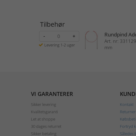
Tilbehør
Rundpind Add
-
+
Art. nr: 331129 
Levering 1-2 uger
mm
VI GARANTERER
KUND
Sikker levering
Kontakt
Kvalitetsgaranti
Returner
Let at shoppe
Købsbeti
30 dages returret
Fortryd 
Sikker betaling
Således b