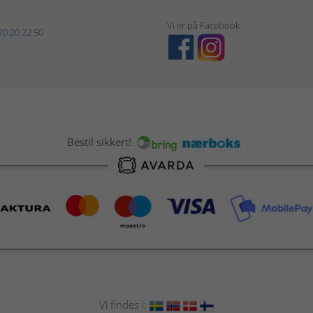
Vi er på Facebook
70 20 22 50
Bestil sikkert!
Vi findes i: