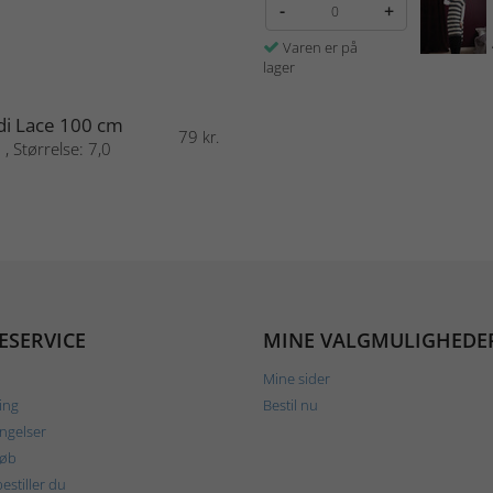
-
+
Varen er på
lager
i Lace 100 cm
79
kr.
, Størrelse: 7,0
ESERVICE
MINE VALGMULIGHEDE
Mine sider
ing
Bestil nu
ngelser
køb
estiller du