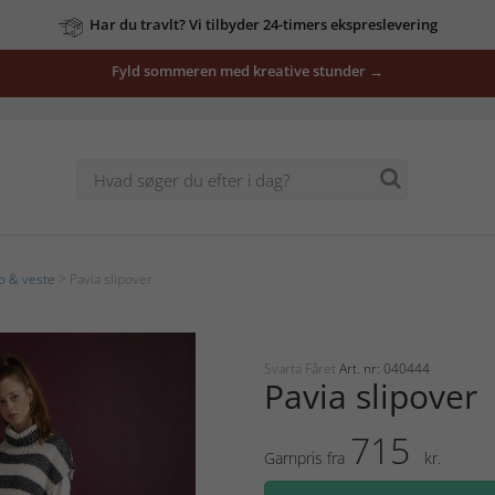
Har du travlt? Vi tilbyder 24-timers ekspreslevering
Fyld sommeren med kreative stunder →
o & veste
> Pavia slipover
Svarta Fåret
Art. nr: 040444
Pavia slipover
715
Garnpris fra
kr.