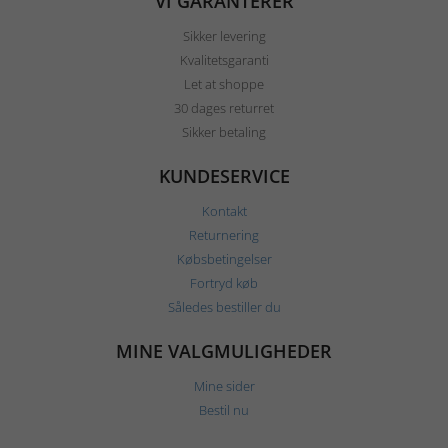
VI GARANTERER
Sikker levering
Kvalitetsgaranti
Let at shoppe
30 dages returret
Sikker betaling
KUNDESERVICE
Kontakt
Returnering
Købsbetingelser
Fortryd køb
Således bestiller du
MINE VALGMULIGHEDER
Mine sider
Bestil nu