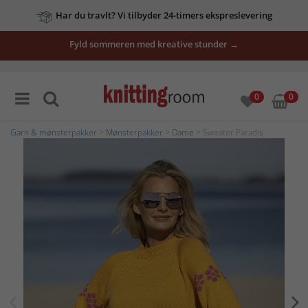
Har du travlt? Vi tilbyder 24-timers ekspreslevering
Fyld sommeren med kreative stunder →
0
0
Garn & mønsterpakker
>
Mønsterpakker
>
Dame
> Sweater Paradis