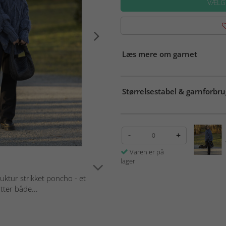
VÆLG
Læs mere om garnet
Størrelsestabel & garnforbru
-
+
Varen er på
lager
ktur strikket poncho - et
ter både...