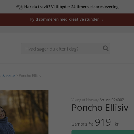
Har du travlt? Vi tilbyder 24-timers ekspreslevering
Fyld sommeren med kreative stunder →
o & veste
> Poncho Ellisiv
Viking of Norway
Art. nr: 024002
Poncho Ellisiv
919
Garnpris fra
kr.