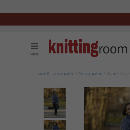
Menu
Garn & mønsterpakker
>
Mønsterpakker
>
Dame
>
Ponch