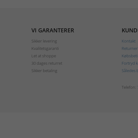
VI GARANTERER
KUND
Sikker levering
Kontakt
Kvalitetsgaranti
Returner
Let at shoppe
Købsbeti
30 dages returret
Fortryd 
Sikker betaling
Således b
Telefon: