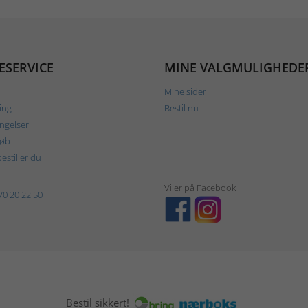
ESERVICE
MINE VALGMULIGHEDE
Mine sider
ing
Bestil nu
ngelser
køb
estiller du
Vi er på Facebook
70 20 22 50
Bestil sikkert!