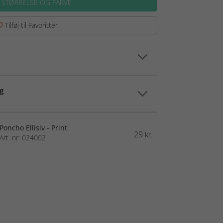
 STØRRELSE OG FARVE
Tilføj til Favoritter
g
Poncho Ellisiv - Print
29
kr.
Art. nr: 024002