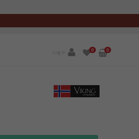
0
0
Log in