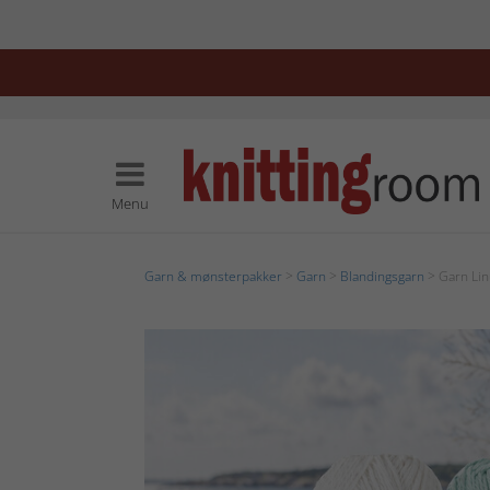
Menu
Garn & mønsterpakker
>
Garn
>
Blandingsgarn
> Garn Lin