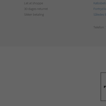
Let at shoppe
Købsbeti
30 dages returret
Fortryd 
Sikker betaling
Således b
Telefon: