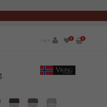
0
0
Log in
g