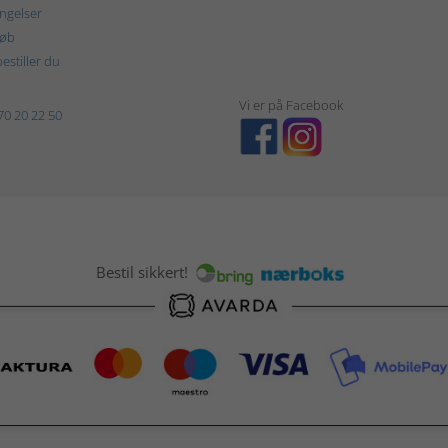
ngelser
køb
estiller du
Vi er på Facebook
70 20 22 50
Bestil sikkert!