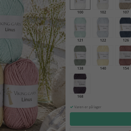
100
102
107
121
122
126
138
140
154
168
Varen er på lager