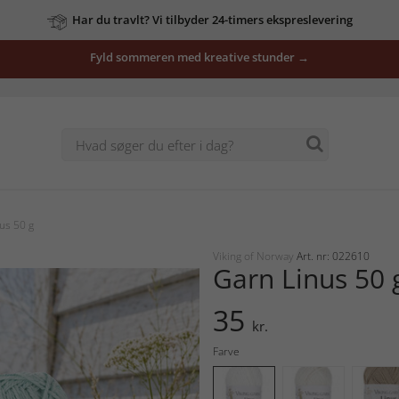
Har du travlt? Vi tilbyder 24-timers ekspreslevering
Fyld sommeren med kreative stunder →
us 50 g
Viking of Norway
Art. nr: 022610
Garn Linus 50 
35
kr.
Farve