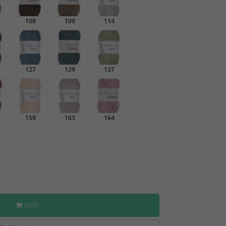
108
109
114
127
129
137
159
163
164
KØB