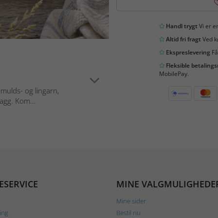
Handl trygt
Vi er en
Altid fri fragt
Ved kø
Ekspreslevering
Få
Fleksible betaling
MobilePay.
omulds- og lingarn,
lagg. Kom...
ESERVICE
MINE VALGMULIGHEDE
Mine sider
ing
Bestil nu