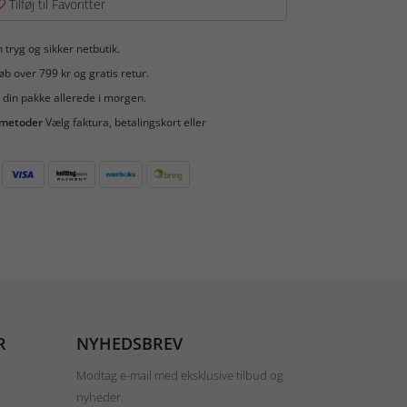
Tilføj til Favoritter
 tryg og sikker netbutik.
b over 799 kr og gratis retur.
 din pakke allerede i morgen.
smetoder
Vælg faktura, betalingskort eller
R
NYHEDSBREV
Modtag e-mail med eksklusive tilbud og
nyheder.