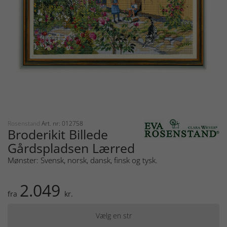
Rosenstand
Art. nr: 012758
Broderikit Billede
Gårdspladsen Lærred
Mønster: Svensk, norsk, dansk, finsk og tysk.
2.049
fra
kr.
Vælg en str