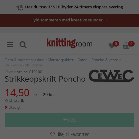
Har du travlt? Vi tilbyder 24-timers ekspreslevering
Fyld sommeren med kreative stunder →
0
0
Garn & mønsterpakker
>
Mønsterpakker
>
Dame
>
Poncho & veste
>
Strikkeopskrift Poncho
Cewec
Art. nr: 010100
Strikkeopskrift Poncho
14,50
kr.
29 kr.
Prishistorik
Utsolgt
KØB
Tilføj til Favoritter