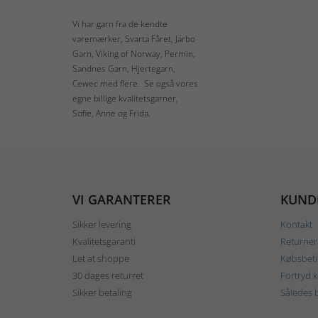
Vi har garn fra de kendte
varemærker, Svarta Fåret, Järbo
Garn, Viking of Norway, Permin,
Sandnes Garn, Hjertegarn,
Cewec med flere. Se også vores
egne billige kvalitetsgarner,
Sofie, Anne og Frida.
VI GARANTERER
KUND
Sikker levering
Kontakt
Kvalitetsgaranti
Returner
Let at shoppe
Købsbeti
30 dages returret
Fortryd 
Sikker betaling
Således b