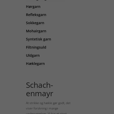
Hørgarn
Refleksgarn
Sokkegarn
Mohairgarn
Syntetisk garn
Filtningsuld
Uldgarn
Hæklegarn
Schach-
enmayr
At strikke og hækle gør godt, det
viser forskning i mange
undersøgelser. Vi har et stort