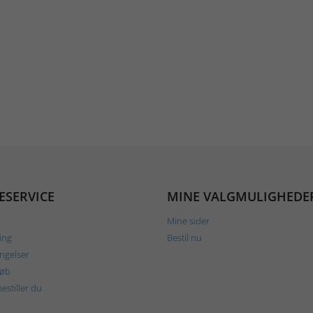
ESERVICE
MINE VALGMULIGHEDE
Mine sider
ing
Bestil nu
ngelser
køb
estiller du