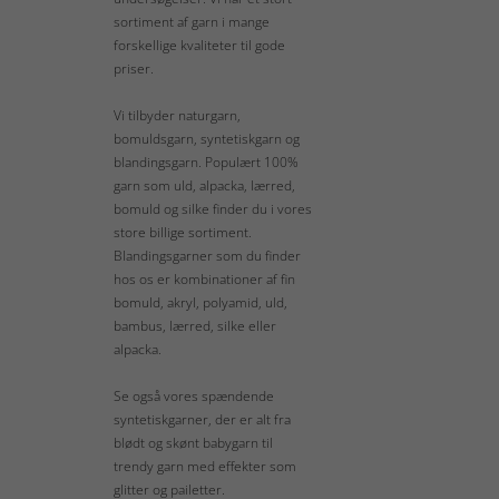
sortiment af garn i mange
forskellige kvaliteter til gode
priser.
Vi tilbyder naturgarn,
bomuldsgarn, syntetiskgarn og
blandingsgarn. Populært 100%
garn som uld, alpacka, lærred,
bomuld og silke finder du i vores
store billige sortiment.
Blandingsgarner som du finder
hos os er kombinationer af fin
bomuld, akryl, polyamid, uld,
bambus, lærred, silke eller
alpacka.
Se også vores spændende
syntetiskgarner, der er alt fra
blødt og skønt babygarn til
trendy garn med effekter som
glitter og pailetter.