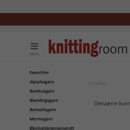
Menu
Favoritter
Alpackagarn
0
træffere
Bambusgarn
Blandingsgarn
Desværre kunne
Bomuldsgarn
Merinogarn
Økologisk/genanvendt