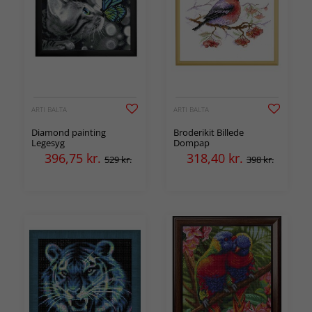
ARTI BALTA
ARTI BALTA
Diamond painting
Broderikit Billede
Legesyg
Dompap
396,75
kr.
318,40
kr.
529 kr.
398 kr.