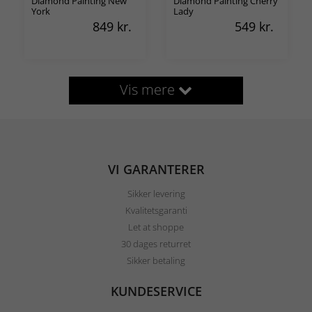
Diamond Painting New
Diamond Painting Cherry
York
Lady
849
kr.
549
kr.
Vis mere
VI GARANTERER
Sikker levering
Kvalitetsgaranti
Let at shoppe
30 dages returret
Sikker betaling
KUNDESERVICE