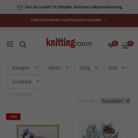
Har du travlt? Vi tilbyder 24-timers ekspreslevering
vores
Fyld sommeren med kreative stunder →
tilbud
her
0
0
Kategori
Motiv
Sting
Stof
Grovhed
127
træffere
Sorter efter:
-49%