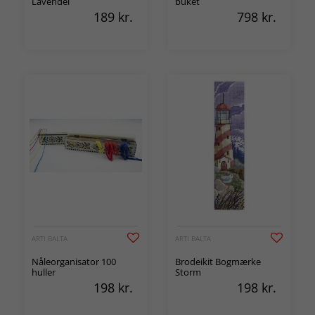
Lavendel
buket
189
kr.
798
kr.
ARTI BALTA
ARTI BALTA
Nåleorganisator 100
Brodeikit Bogmærke
huller
Storm
198
kr.
198
kr.