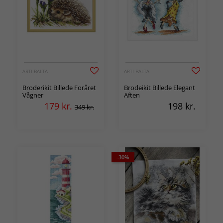
ARTI BALTA
ARTI BALTA
Broderikit Billede Foråret
Brodeikit Billede Elegant
Vågner
Aften
179
kr.
198
kr.
349 kr.
-30%