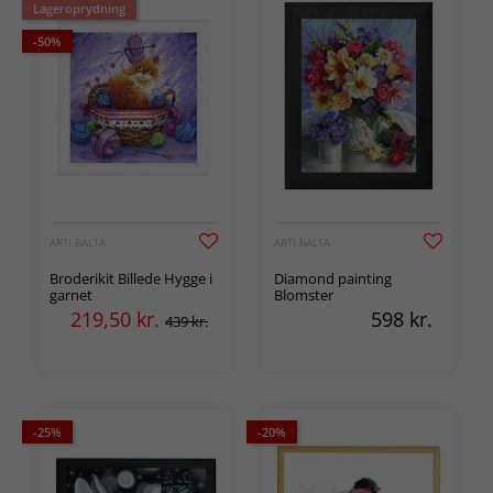
Lageroprydning
-50%
ARTI BALTA
ARTI BALTA
Broderikit Billede Hygge i
Diamond painting
garnet
Blomster
219,50
kr.
598
kr.
439 kr.
-25%
-20%